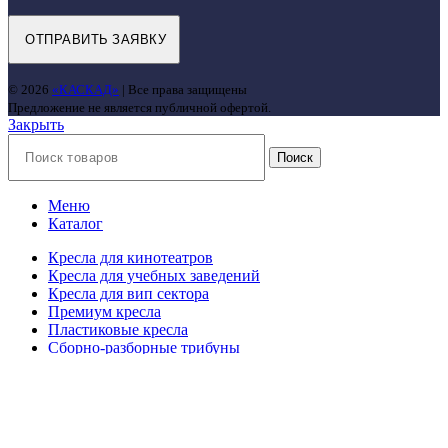
© 2026
«КАСКАД»
| Все права защищены
Предложение не является публичной офертой.
Закрыть
Поиск
Меню
Каталог
Кресла для кинотеатров
Кресла для учебных заведений
Кресла для вип сектора
Премиум кресла
Пластиковые кресла
Сборно-разборные трибуны
Секции кресел
Стадионные кресла
Кресла для концертных залов
Кресла для конференц-залов и театров
Телескопические трибуны