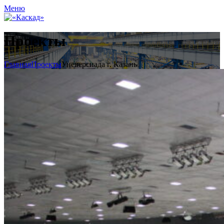
Меню
Проекты
Главная
Проекты
Уневерсиада г. Казань